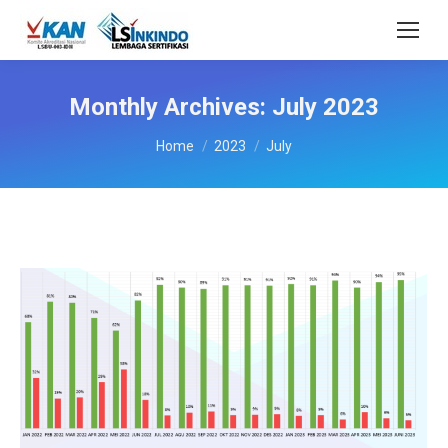
Monthly Archives:
July 2023
You are here:
Home
2023
July