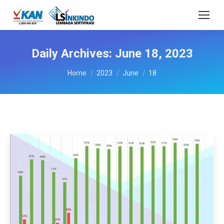
Daily Archives:
June 18, 2023
You are here:
Home
2023
June
18