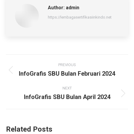
Author:
admin
https://lembagasertifikasiinkindo.net
Post
PREVIOUS
navigation
InfoGrafis SBU Bulan Februari 2024
Previous
post:
NEXT
InfoGrafis SBU Bulan April 2024
Next
post:
Related Posts