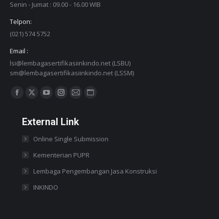
Senin - Jumat : 09.00 - 16.00 WIB
Telpon:
(021) 574 5752
Email :
lsi@lembagasertifikasiinkindo.net (LSBU)
sm@lembagasertifikasiinkindo.net (LSSM)
Find us on:
Facebook
X
YouTube
Instagram
Mail
Website
page
page
page
page
page
page
External Link
opens
opens
opens
opens
opens
opens
in
in
in
in
in
in
Online Single Submission
new
new
new
new
new
new
Kementerian PUPR
window
window
window
window
window
window
Lembaga Pengembangan Jasa Konstruksi
INKINDO