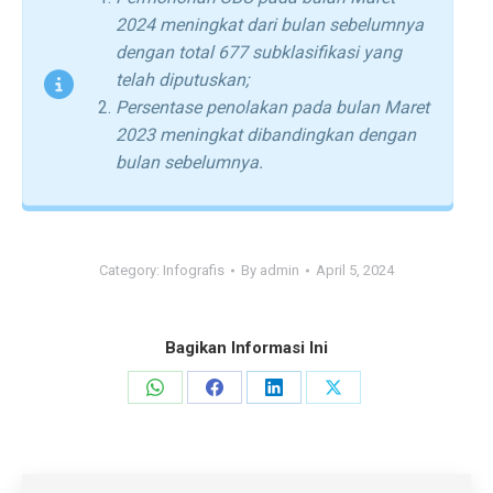
2024 meningkat dari bulan sebelumnya
dengan total 677 subklasifikasi yang
telah diputuskan;
Persentase penolakan pada bulan Maret
2023 meningkat dibandingkan dengan
bulan sebelumnya.
Category:
Infografis
By
admin
April 5, 2024
Bagikan Informasi Ini
Share
Share
Share
Share
on
on
on
on
WhatsApp
Facebook
LinkedIn
X