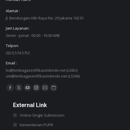
Alamat :
Jl. Bendungan Hilir Raya No. 29 Jakarta 10210
Jam Layanan:
Senin - Jumat : 09.00 - 16.00 WIB
Telpon:
(021) 574 5752
Email :
lsi@lembagasertifikasiinkindo.net (LSBU)
sm@lembagasertifikasiinkindo.net (LSSM)
Find us on:
Facebook
X
YouTube
Instagram
Mail
Website
page
page
page
page
page
page
External Link
opens
opens
opens
opens
opens
opens
in
in
in
in
in
in
Online Single Submission
new
new
new
new
new
new
Kementerian PUPR
window
window
window
window
window
window