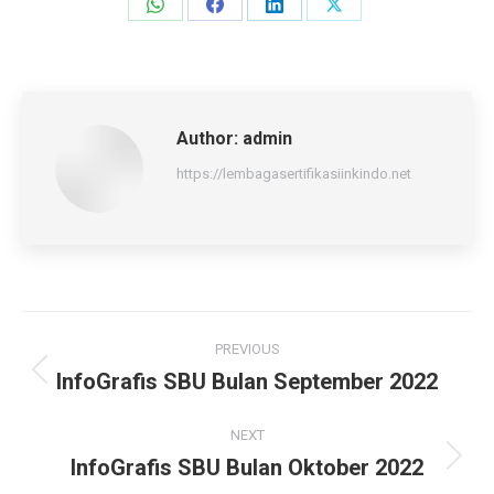
Share
Share
Share
Share
on
on
on
on
WhatsApp
Facebook
LinkedIn
X
Author:
admin
https://lembagasertifikasiinkindo.net
Post
PREVIOUS
navigation
InfoGrafis SBU Bulan September 2022
Previous
post:
NEXT
InfoGrafis SBU Bulan Oktober 2022
Next