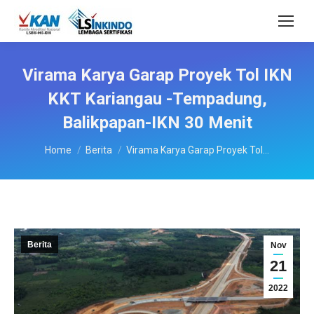
Virama Karya Garap Proyek Tol IKN
KKT Kariangau -Tempadung,
Balikpapan-IKN 30 Menit
You are here:
Home
Berita
Virama Karya Garap Proyek Tol…
Berita
Nov
21
2022