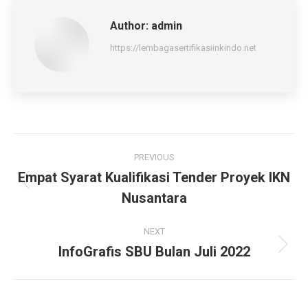
Author:
admin
https://lembagasertifikasiinkindo.net
Post
PREVIOUS
navigation
Empat Syarat Kualifikasi Tender Proyek IKN
Previous
Nusantara
post:
NEXT
InfoGrafis SBU Bulan Juli 2022
Next
post: