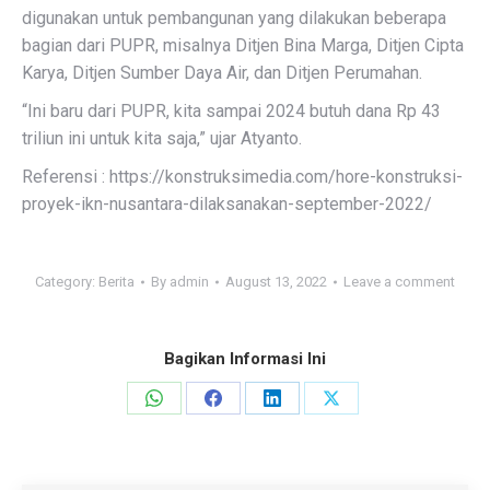
digunakan untuk pembangunan yang dilakukan beberapa
bagian dari PUPR, misalnya Ditjen Bina Marga, Ditjen Cipta
Karya, Ditjen Sumber Daya Air, dan Ditjen Perumahan.
“Ini baru dari PUPR, kita sampai 2024 butuh dana Rp 43
triliun ini untuk kita saja,” ujar Atyanto.
Referensi : https://konstruksimedia.com/hore-konstruksi-
proyek-ikn-nusantara-dilaksanakan-september-2022/
Category:
Berita
By
admin
August 13, 2022
Leave a comment
Bagikan Informasi Ini
Share
Share
Share
Share
on
on
on
on
WhatsApp
Facebook
LinkedIn
X