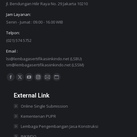
Jl. Bendungan Hilir Raya No. 29 Jakarta 10210
Jam Layanan:
Senin - Jumat : 09.00 - 16.00 WIB
Telpon:
(021) 574 5752
Email :
lsi@lembagasertifikasiinkindo.net (LSBU)
sm@lembagasertifikasiinkindo.net (LSSM)
Find us on:
Facebook
X
YouTube
Instagram
Mail
Website
page
page
page
page
page
page
External Link
opens
opens
opens
opens
opens
opens
in
in
in
in
in
in
Online Single Submission
new
new
new
new
new
new
Kementerian PUPR
window
window
window
window
window
window
Lembaga Pengembangan Jasa Konstruksi
INKINDO